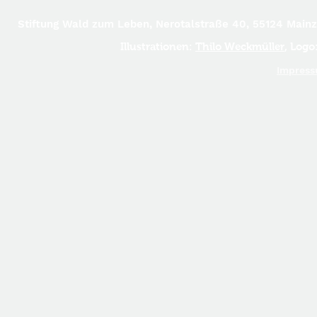
Stiftung Wald zum Leben, Nerotalstraße 40, 55124 Main
Illustrationen:
Thilo Weckmüller
, Logo
Impress