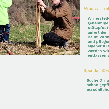
Was wir m
Wir erstel
genehmigen
Stützpfost
anfertigen
Baum widme
und pflege
eigener Kr
werden wir
entlassen 
Spende 150E
Suche Dir 
schon gepf
persönlich