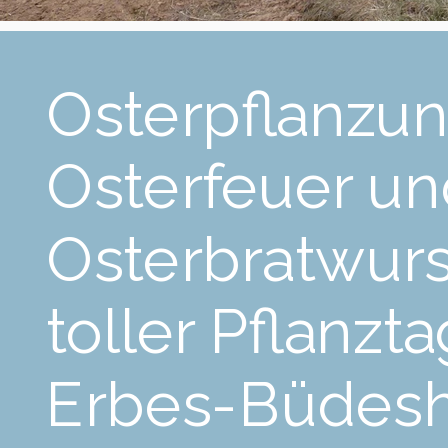
Osterpflanzun
Osterfeuer u
Osterbratwurst
toller Pflanzta
Erbes-Büdes