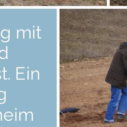
g mit
nd
. Ein
g
heim